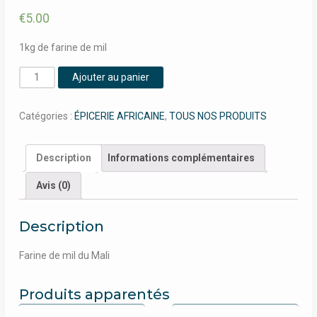
€
5.00
1kg de farine de mil
quantité
Ajouter au panier
de
Sagnò
Catégories :
ÉPICERIE AFRICAINE
,
TOUS NOS PRODUITS
mougou
1Kg
Description
Informations complémentaires
Avis (0)
Description
Farine de mil du Mali
Produits apparentés