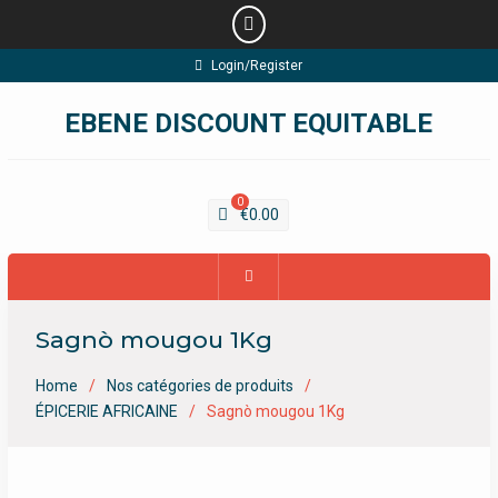
Skip
Login/Register
to
content
EBENE DISCOUNT EQUITABLE
0
€
0.00
Sagnò mougou 1Kg
Home
Nos catégories de produits
ÉPICERIE AFRICAINE
Sagnò mougou 1Kg